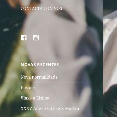
CONTACTA CON NÓS
Facebook
Instragram
NOVAS RECENTES
Nova normalidade
Ensaios
Viaxe a Lisboa
XXXV Aniversario e X Mostra