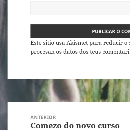
ALTERNATIVE:
Este sitio usa Akismet para reducir 
procesan os datos dos teus comentari
Navegación
de
ANTERIOR
Comezo do novo curso
entradas
Artigo