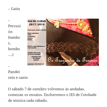
– Gaita
–
Percusi
ón
(tambo
r,
bombo
….)
–
Pandei
reta e canto
O sábado 7 de outubro volvemos ás andadas,
comezan os ensaios. Encheremos o IES de Cotobade
de música cada sábado.